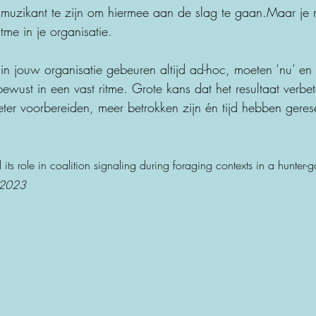
 muzikant te zijn om hiermee aan de slag te gaan.Maar je
me in je organisatie.
n in jouw organisatie gebeuren altijd ad-hoc, moeten ‘nu’ e
ewust in een vast ritme. Grote kans dat het resultaat verbe
er voorbereiden, meer betrokken zijn én tijd hebben geres
ts role in coalition signaling during foraging contexts in a hunter-g
, 2023