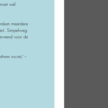
 moet wél 
n raken meerdere 
tert. Simpelweg 
erveerd voor de 
atherer society” –