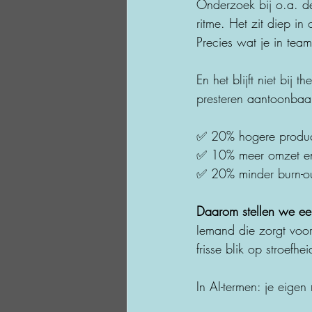
Onderzoek bij o.a. d
ritme. Het zit diep i
Precies wat je in tea
En het blijft niet bij
presteren aantoonbaar
✅ 20% hogere producti
✅ 10% meer omzet en 
✅ 20% minder burn-ou
Daarom stellen we ee
Iemand die zorgt voor
frisse blik op stroefh
In AI-termen: je eigen 