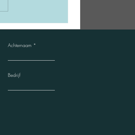
este drummer ter wereld
at niet 🥁, de beste leider
Achternaam
Bedrijf