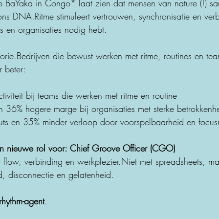
e BaYaka in Congo* laat zien dat mensen van nature (!) s
n ons DNA.Ritme stimuleert vertrouwen, synchronisatie en ve
ms en organisaties nodig hebt.
 theorie.Bedrijven die bewust werken met ritme, routines en 
 beter:
viteit bij teams die werken met ritme en routine
36% hogere marge bij organisaties met sterke betrokkenh
ts en 35% minder verloop door voorspelbaarheid en focu
n nieuwe rol voor: Chief Groove Officer (CGO)
 flow, verbinding en werkplezier.Niet met spreadsheets, m
eid, disconnectie en gelatenheid.
rhythm-agent
.