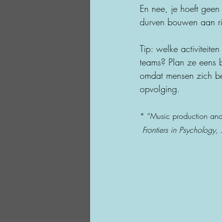
En nee, je hoeft geen
durven bouwen aan rit
Tip: welke activiteite
teams? Plan ze eens b
omdat mensen zich bet
opvolging.
* “Music production and i
Frontiers in Psychology