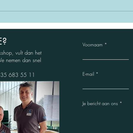
Teamwork voelt soms al een
De b
rommelige jam...
besta
wel?
E?
Voornaam
kshop, vult dan het
. We nemen dan snel
E-mail
(0)35 683 55 11
Je bericht aan ons