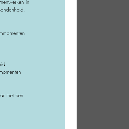
amenwerken in 
rbondenheid. 
teammomenten 
eid
smomenten
aar met een 