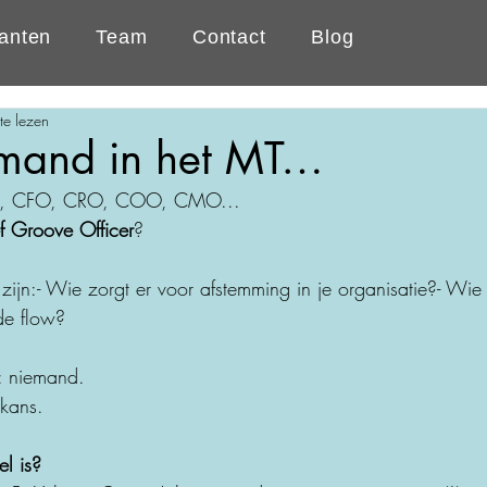
anten
Team
Contact
Blog
te lezen
iemand in het MT…
, CFO, CRO, COO, CMO...
f Groove Officer
?
zijn:- Wie zorgt er voor afstemming in je organisatie?- Wie
de flow?
: niemand.
 kans.
el is?